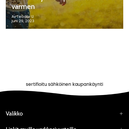
värmen
Av Teodor U
juni 29, 2023
sertifioitu sähköinen kaupankäynti
Valikko