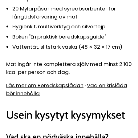
20 Mylarpåsar med syreabsorbenter för
långtidsförvaring av mat
Hygienkit, multiverktyg och silvertejp
Boken "En praktisk beredskapsguide"
Vattentät, slitstark väska (48 × 32 × 17 cm)
Mat ingår inte komplettera själv med minst 2 100
kcal per person och dag.
Läs mer om Beredskapslådan
·
Vad en krislåda
bör innehålla
Usein kysytyt kysymykset
Vad ska en nödväska innehålla?