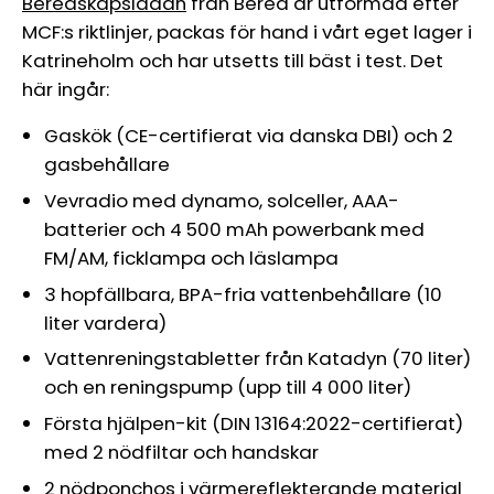
Beredskapslådan
från Bered är utformad efter
MCF:s riktlinjer, packas för hand i vårt eget lager i
Katrineholm och har utsetts till bäst i test. Det
här ingår:
Gaskök (CE-certifierat via danska DBI) och 2
gasbehållare
Vevradio med dynamo, solceller, AAA-
batterier och 4 500 mAh powerbank med
FM/AM, ficklampa och läslampa
3 hopfällbara, BPA-fria vattenbehållare (10
liter vardera)
Vattenreningstabletter från Katadyn (70 liter)
och en reningspump (upp till 4 000 liter)
Första hjälpen-kit (DIN 13164:2022-certifierat)
med 2 nödfiltar och handskar
2 nödponchos i värmereflekterande material