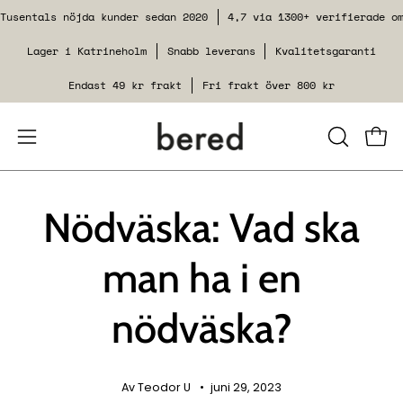
Siirry
Tusentals nöjda kunder sedan 2020
4,7 via 1300+ verifierade o
sisältöön
Lager i Katrineholm
Snabb leverans
Kvalitetsgaranti
Endast 49 kr frakt
Fri frakt över 800 kr
Avaa
SULJE
Kats
HAKUTOI
navigointivalikko
Nödväska: Vad ska
man ha i en
nödväska?
Av Teodor U
juni 29, 2023