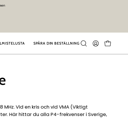
men
LMISTELUSTA
SPÅRA DIN BESTÄLLNING
Sulje
TILINI
KATSO OS
hakutoiminto
e
Hz. Vid en kris och vid VMA (Viktigt
r. Här hittar du alla P4-frekvenser i Sverige,