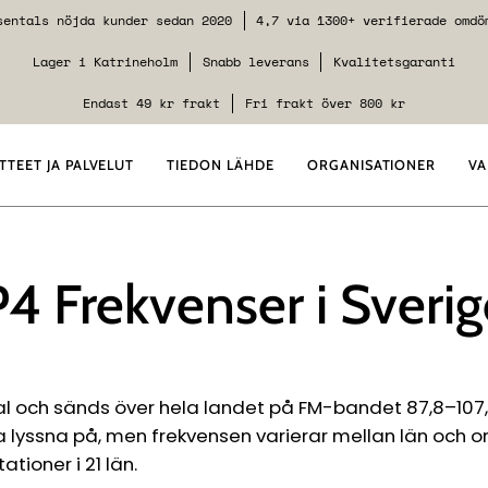
sentals nöjda kunder sedan 2020
4,7 via 1300+ verifierade omdö
Lager i Katrineholm
Snabb leverans
Kvalitetsgaranti
Endast 49 kr frakt
Fri frakt över 800 kr
TTEET JA PALVELUT
TIEDON LÄHDE
ORGANISATIONER
VA
P4 Frekvenser i Sverig
 och sänds över hela landet på FM-bandet 87,8–107,8 M
lyssna på, men frekvensen varierar mellan län och orte
ioner i 21 län.