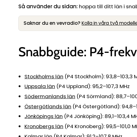
Så använder du sidan:
hoppa till ditt län i s
Saknar du en vevradio?
Kolla in våra två modell
Snabbguide: P4-frekv
Stockholms län
(P4 Stockholm): 93,8–103,3 
Uppsala län
(P4 Uppland): 95,2–107,3 MHz
Södermanlands län
(P4 Sörmland): 88,7–100
Östergötlands län
(P4 Östergötland): 94,8–
Jönköpings län
(P4 Jönköping): 89,1–103,4 M
Kronobergs län
(P4 Kronoberg): 99,5–101,0 M
Kalmar län
(P4 Kalmar): 91,2–107,8 MHz