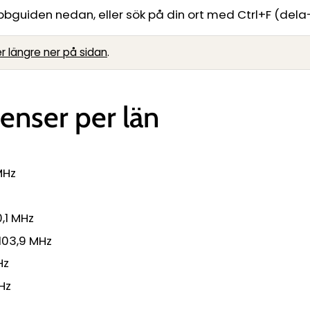
nabbguiden nedan, eller sök på din ort med Ctrl+F (dela
er längre ner på sidan
.
enser per län
MHz
,1 MHz
103,9 MHz
Hz
Hz