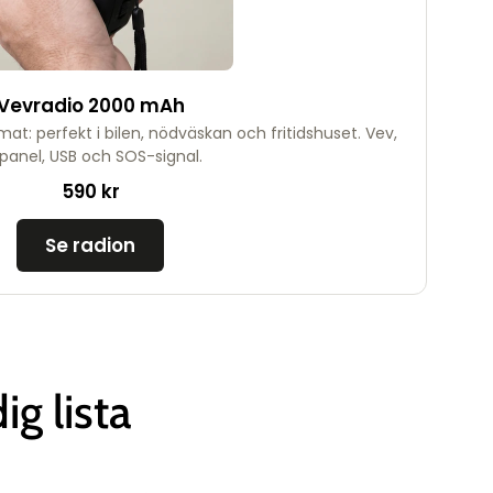
Vevradio 2000 mAh
at: perfekt i bilen, nödväskan och fritidshuset. Vev,
lpanel, USB och SOS-signal.
590 kr
Se radion
g lista