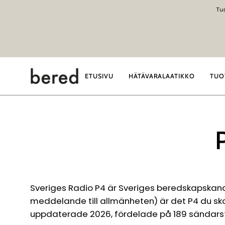
Siirry
Tu
sisältöön
ETUSIVU
HÄTÄVARALAATIKKO
TUO
Sveriges Radio P4 är Sveriges beredskapskanal
meddelande till allmänheten) är det P4 du ska 
uppdaterade 2026, fördelade på 189 sändarstat