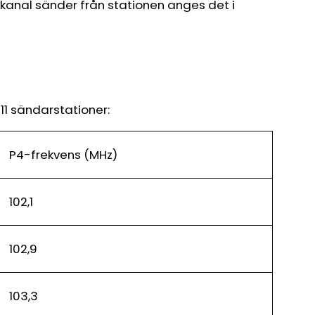
dkanal sänder från stationen anges det i
11 sändarstationer:
P4-frekvens (MHz)
102,1
102,9
103,3