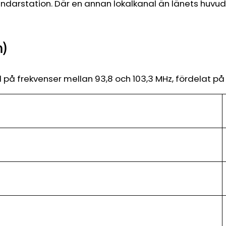
ändarstation. Där en annan lokalkanal än länets huvu
m)
å frekvenser mellan 93,8 och 103,3 MHz, fördelat på 