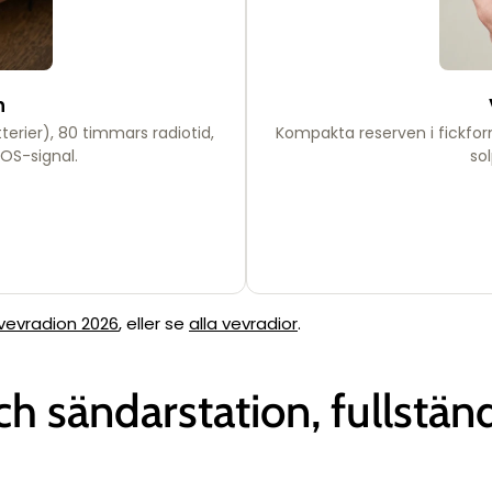
Ÿ
h
erier), 80 timmars radiotid,
Kompakta reserven i fickform
OS-signal.
so
vevradion 2026
, eller se
alla vevradior
.
h sändarstation, fullständi