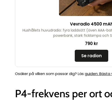
Vevradio 4500 mA
Hushållets huvudradio: fyra laddsätt (även AAA-batt
powerbank, stark ficklampa och S
790 kr
Se radion
Osäker på vilken som passar dig? Läs
guiden: Bästa 
P4-frekvens per ort oc