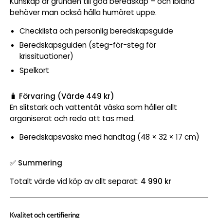
Kunskap är grunden till god beredskap – och ibland
behöver man också hålla humöret uppe.
Checklista och personlig beredskapsguide
Beredskapsguiden (steg-för-steg för
krissituationer)
Spelkort
🧳
Förvaring (Värde 449 kr)
En slitstark och vattentät väska som håller allt
organiserat och redo att tas med.
Beredskapsväska med handtag (48 × 32 × 17 cm)
✅
Summering
Totalt värde vid köp av allt separat:
4 990 kr
Kvalitet och certifiering