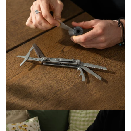
Ÿ
Öppna
bildgaleriet