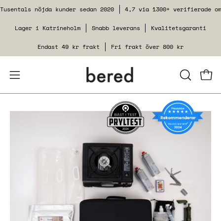
Hoppa
Tusentals nöjda kunder sedan 2020
4,7 via 1300+ verifierade o
till
Lager i Katrineholm
Snabb leverans
Kvalitetsgaranti
innehåll
Endast 49 kr frakt
Fri frakt över 800 kr
Öppna
STÄNG
Se v
SÖKFUNK
navigeringsmenyn
Öppna
bildgaleriet