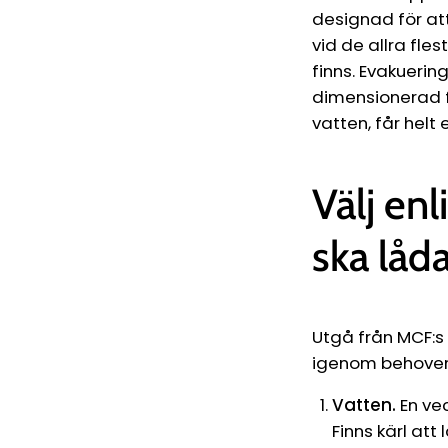
designad för att
vid de allra fle
finns. Evakuerin
dimensionerad f
vatten, får helt
Välj enl
ska låd
Utgå från MCF:s
igenom behoven 
Vatten.
En vec
Finns kärl att