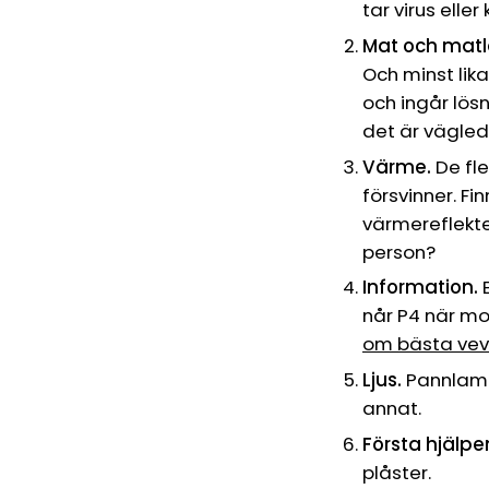
tar virus elle
Mat och matl
Och minst lika
och ingår lös
det är vägled
Värme.
De fle
försvinner. Fi
värmereflekte
person?
Information.
E
når P4 när mob
om bästa vev
Ljus.
Pannlampa
annat.
Första hjälpe
plåster.