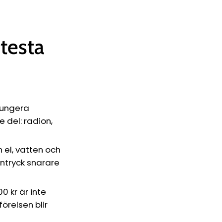
 testa
 fungera
 del: radion,
 el, vatten och
intryck snarare
0 kr är inte
örelsen blir