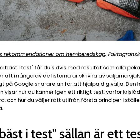
s rekommendationer om hemberedskap
. Faktagransk
da bäst i test" får du sidvis med resultat som alla peka
 att många av de listorna är skrivna av säljarna själ
gt på Google snarare än för att hjälpa dig välja. Den 
visar hur du känner igen ett riktigt test, varför krislå
, och hur du väljer rätt utifrån första principer i ställ
a.
bäst i test" sällan är ett te