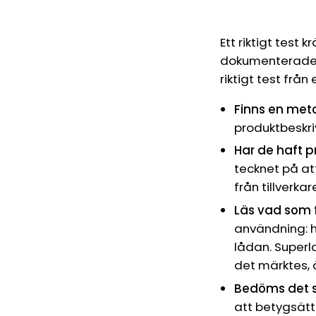
Ett riktigt test
dokumenterade kr
riktigt test från 
Finns en met
produktbeskri
Har de haft 
tecknet på at
från tillverka
Läs vad som f
användning: h
lådan. Superla
det märktes, ä
Bedöms det s
att betygsätt