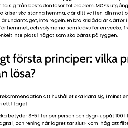
 ta sig från bostaden löser fel problem. MCF:s utgång
sta kriser ska stanna hemma, där ditt vatten, din mat 
g är undantaget, inte regeln. En bra krislåda är därför 
ör hemmet, och volymerna som krävs för en vecka, fr
 enkelt inte plats i något som ska bäras på ryggen.
igt första principer: vilka
an lösa?
 rekommendation att hushållet ska klara sig i minst e
ett i taget:
ka betyder 3-5 liter per person och dygn, uppåt 100 lite
 lagra i, och rening när lagret tar slut? Kom ihåg att fi