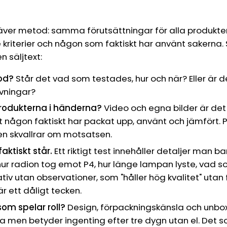
 kräver metod: samma förutsättningar för alla produkter
iterier och någon som faktiskt har använt sakerna. Så
en säljtext:
od?
Står det vad som testades, hur och när? Eller är 
vningar?
produkterna i händerna?
Video och egna bilder är det
t någon faktiskt har packat upp, använt och jämfört. P
ren skvallrar om motsatsen.
aktiskt står.
Ett riktigt test innehåller detaljer man 
ur radion tog emot P4, hur länge lampan lyste, vad 
tiv utan observationer, som "håller hög kvalitet" utan 
r ett dåligt tecken.
om spelar roll?
Design, förpackningskänsla och unbox
a men betyder ingenting efter tre dygn utan el. Det so