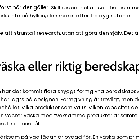
först när det gäller.
Skillnaden mellan certifierad utru
ärks inte på hyllan, den märks efter tre dygn utan el.
te att strunta i research, utan att göra den själv. Det 
äska eller riktig beredska
 har det kommit flera snyggt formgivna beredskapsv
 har lagts på designen. Formgivning är trevligt, men 
ehållet: vilka produkter som valts, vilken kapacitet d
. En vacker väska med tveksamma produkter är sämre
ed rätt innehåll.
rksam på vad lådan är byggd för. En väska som prim