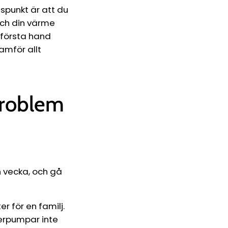
spunkt är att du
och din värme
i första hand
amför allt
 problem
n vecka, och gå
r för en familj.
lterpumpar inte