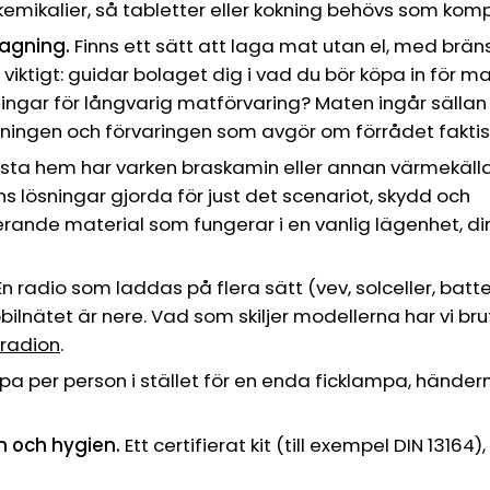
r kemikalier, så tabletter eller kokning behövs som ko
agning.
Finns ett sätt att laga mat utan el, med brän
 viktigt: guidar bolaget dig i vad du bör köpa in för ma
ningar för långvarig matförvaring? Maten ingår sällan
ningen och förvaringen som avgör om förrådet faktiskt
sta hem har varken braskamin eller annan värmekälla
nns lösningar gjorda för just det scenariot, skydd och
rande material som fungerar i en vanlig lägenhet, d
n radio som laddas på flera sätt (vev, solceller, batte
ilnätet är nere. Vad som skiljer modellerna har vi brut
radion
.
 per person i stället för en enda ficklampa, händern
n och hygien.
Ett certifierat kit (till exempel DIN 13164)