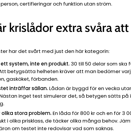
Ÿ
person, certifieringar och funktion utan ström.
r krislådor extra svåra att
ter har det svårt med just den här kategorin:
 ett system, inte en produkt.
30 till 50 delar som ska
Att betygsätta helheten kräver att man bedömer varje
n, gasköket, förbanden.
stet inträffar sällan.
Lådan är byggd för en vecka utan
Nästan inget test simulerar det, så betygen sätts på 
g.
 olika stora problem.
En låda för 800 kr och en för 3 00
 i olika prisklass, de täcker olika många behov. Jämf
ron om testet inte redovisar vad som saknas.