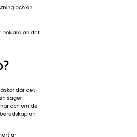
stning och en
är enklare än det
p?
äskor där det
den säger
e har och om de
 beredskap än
ärt är