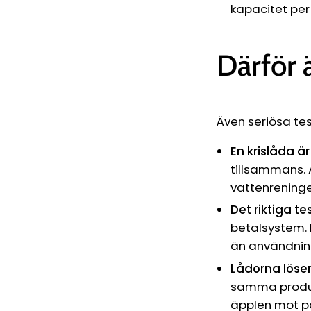
kapacitet per 
Därför ä
Även seriösa tes
En krislåda är
tillsammans. 
vattenreninge
Det riktiga te
betalsystem. 
än användnin
Lådorna löser
samma produkt
äpplen mot pä