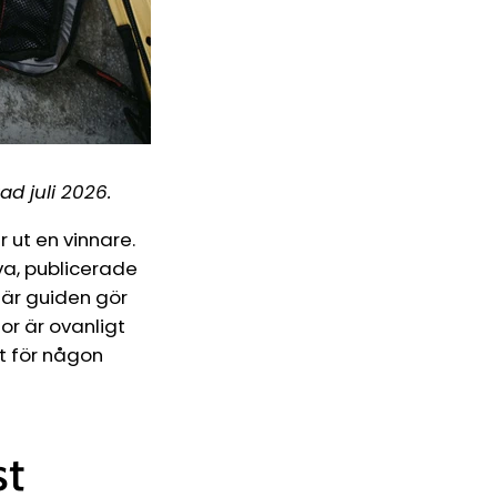
ad juli 2026.
r ut en vinnare.
va, publicerade
här guiden gör
dor är ovanligt
et för någon
st