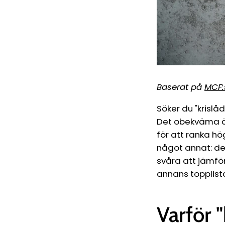
Baserat på
MCF:
Söker du "krislå
Det obekväma är
för att ranka hö
något annat: den 
svåra att jämföra
annans topplist
Varför "