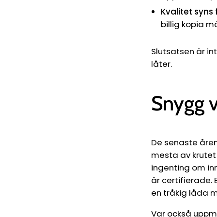
Kvalitet syns 
billig kopia m
Slutsatsen är in
låter.
Snygg v
De senaste åren
mesta av krutet
ingenting om inn
är certifierade
en tråkig låda m
Var också uppmä