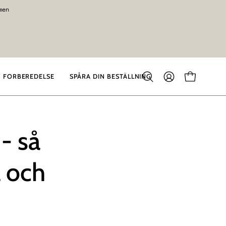
men
 FORBEREDELSE
SPÅRA DIN BESTÄLLNING
Luk
MIN
SE INDKØ
søgefunktionen
KONTO
 - så
 och