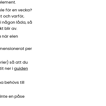
mplement.
sle för en vecka?
t och varför,
 i någon låda, så
 blir av.
 när elen
imensionerat per
rier) så att du
it ner i
guiden
a behövs till
, inte en påse