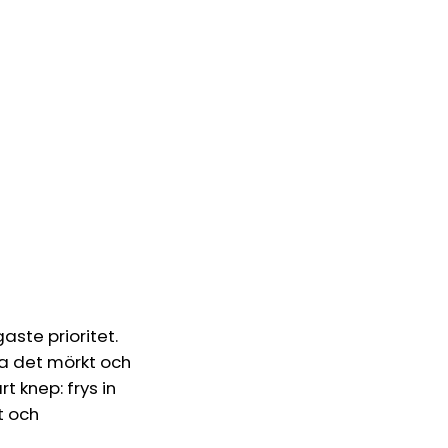
aste prioritet.
ra det mörkt och
 knep: frys in
t och