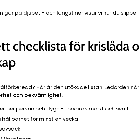
Ÿ
 går på djupet - och längst ner visar vi hur du slipper 
t checklista för krislåda 
kap
igt välförberedd? Här är den utökade listan. Ledorden nä
erhet och bekvämlighet
.
iter per person och dygn - förvaras mörkt och svalt
hållbarhet för minst en vecka
 sovsäck