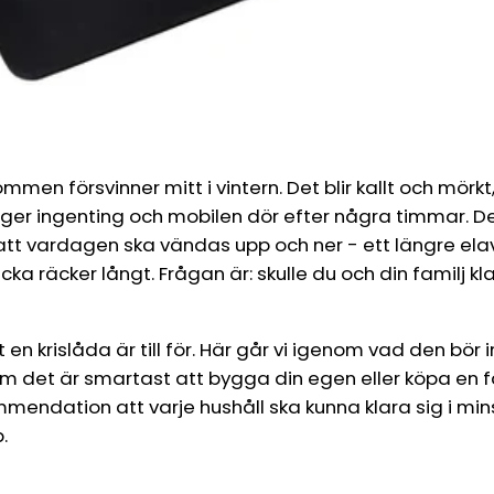
mmen försvinner mitt i vintern. Det blir kallt och mörkt,
ger ingenting och mobilen dör efter några timmar. Det
att vardagen ska vändas upp och ner - ett längre ela
cka räcker långt. Frågan är: skulle du och din familj kl
 en krislåda är till för. Här går vi igenom vad den bör 
 om det är smartast att bygga din egen eller köpa en fä
mendation att varje hushåll ska kunna klara sig i min
.