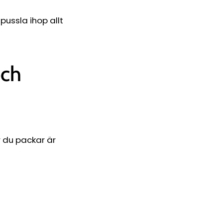
pussla ihop allt
och
r du packar är