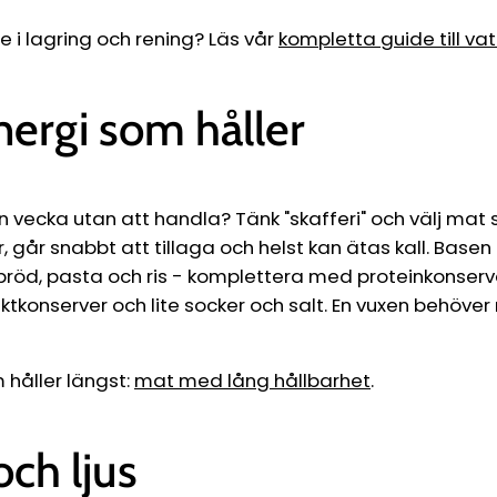
re i lagring och rening? Läs vår
kompletta guide till va
nergi som håller
en vecka utan att handla? Tänk "skafferi" och välj mat
går snabbt att tillaga och helst kan ätas kall. Basen
bröd, pasta och ris - komplettera med proteinkonserver 
ruktkonserver och lite socker och salt. En vuxen behöver
håller längst:
mat med lång hållbarhet
.
ch ljus