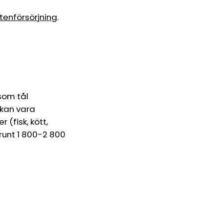
ttenförsörjning
.
 som tål
 kan vara
(fisk, kött,
 runt 1 800-2 800