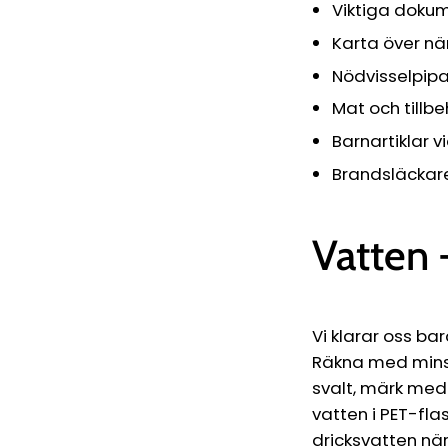
Viktiga dokum
Karta över när
Nödvisselpipa,
Mat och tillbeh
Barnartiklar v
Brandsläckar
Vatten -
Vi klarar oss bar
Räkna med minst
svalt, märk med
vatten i PET-fla
dricksvatten när