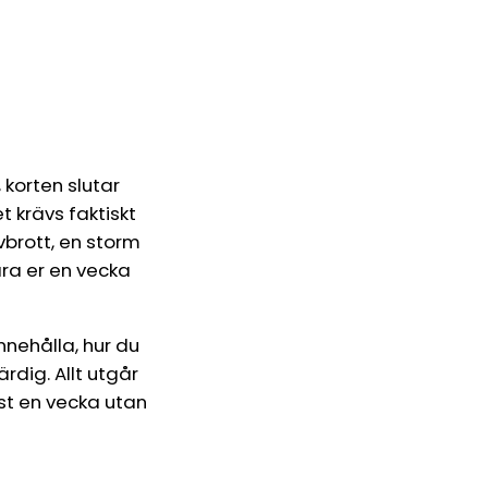
 korten slutar
 krävs faktiskt
vbrott, en storm
ara er en vecka
innehålla, hur du
rdig. Allt utgår
st en vecka utan