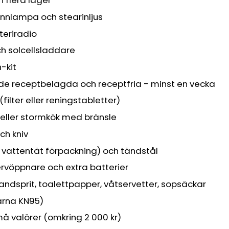
i flera lager
nnlampa och stearinljus
teriradio
h solcellsladdare
-kit
de receptbelagda och receptfria - minst en vecka
filter eller reningstabletter)
eller stormkök med bränsle
ch kniv
i vattentät förpackning) och tändstål
rvöppnare och extra batterier
handsprit, toalettpapper, våtservetter, sopsäckar
rna KN95)
må valörer (omkring 2 000 kr)