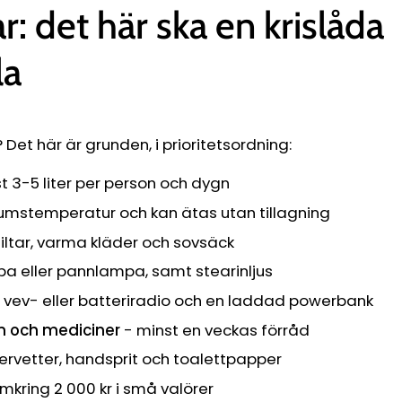
r: det här ska en krislåda
la
Det här är grunden, i prioritetsordning:
t 3-5 liter per person och dygn
umstemperatur och kan ätas utan tillagning
iltar, varma kläder och sovsäck
pa eller pannlampa, samt stearinljus
 vev- eller batteriradio och en laddad powerbank
en och mediciner
- minst en veckas förråd
ervetter, handsprit och toalettpapper
mkring 2 000 kr i små valörer