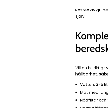
Resten av guiden
själv.
Komplet
bereds
Vill du bli rikt
hållbarhet, säk
Vatten, 3-5 l
Mat med lång 
Nödfiltar och