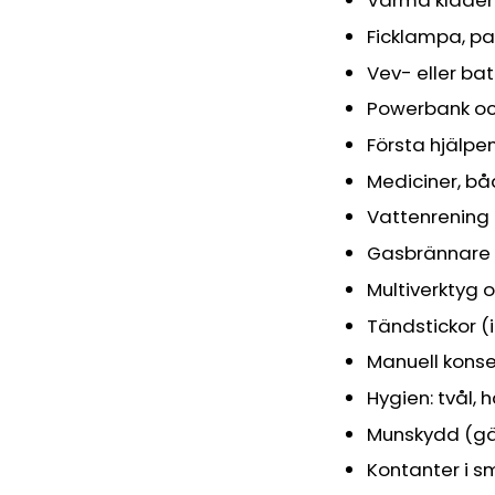
Varma kläder 
Ficklampa, pa
Vev- eller bat
Powerbank oc
Första hjälpen
Mediciner, bå
Vattenrening (
Gasbrännare 
Multiverktyg o
Tändstickor (
Manuell konse
Hygien: tvål, 
Munskydd (gä
Kontanter i s