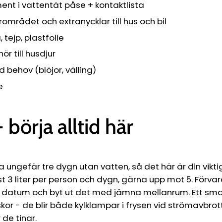
ent i vattentät påse + kontaktlista
området och extranycklar till hus och bil
 tejp, plastfolie
ör till husdjur
id behov (blöjor, välling)
e
 börja alltid här
a ungefär tre dygn utan vatten, så det här är din viktig
 3 liter per person och dygn, gärna upp mot 5. Förva
 datum och byt ut det med jämna mellanrum. Ett smart
skor - de blir både kylklampar i frysen vid strömavbrot
 de tinar.