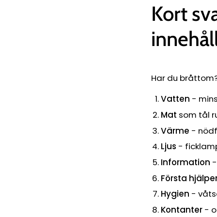
Kort sva
innehål
Har du bråttom? 
Vatten
- mins
Mat
som tål r
Värme
- nödf
Ljus
- ficklam
Information
-
Första hjälp
Hygien
- våts
Kontanter
- o