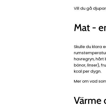
Vill du gå djupa
Mat - e
Skulle du klara 
rumstemperatur, 
havregryn, hårt 
bönor, linser), f
kcal per dygn.
Mer om vad som 
Värme o