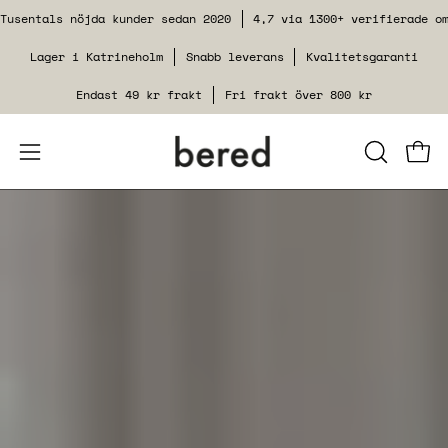
Spring
Tusentals nöjda kunder sedan 2020
4,7 via 1300+ verifierade o
til
Lager i Katrineholm
Snabb leverans
Kvalitetsgaranti
indhold
Endast 49 kr frakt
Fri frakt över 800 kr
Åbn
LUK
Se i
SØGEFUN
navigationsmenuen