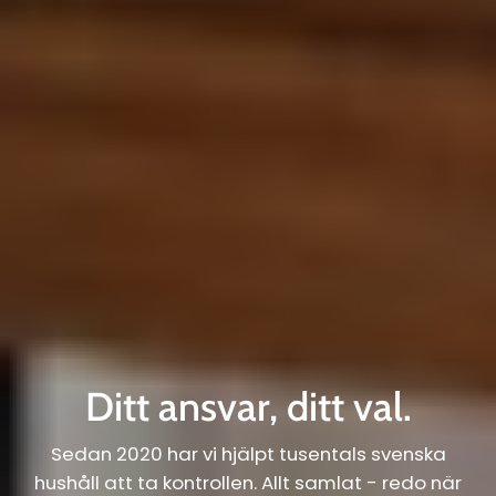
Ditt ansvar, ditt val.
Sedan 2020 har vi hjälpt tusentals svenska
hushåll att ta kontrollen. Allt samlat - redo när