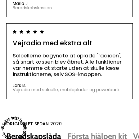
Maria J.
Beredskabskassen
Vejradio med ekstra alt
Solcellerne begyndte at oplade "radioen",
så snart kassen blev åbnet. Alle funktioner
var nemme at starte uden at skulle læse
instruktionerne, selv SOS-knappen.
Lars B.
Vejradio med solcelle, mobiloplader og powerbank
4 sätt att ladda ~ Powerbank ~
Bäst i test - Nöjdhetsgaranti -
Bäst i test ~ Premiumkit ~
ORIGINALET SEDAN 2020
Beredskapslåda
Första hjälpen kit
V