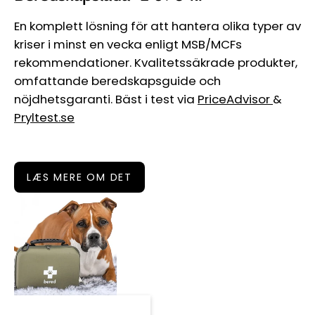
En komplett lösning för att hantera olika typer av
kriser i minst en vecka enligt MSB/MCFs
rekommendationer. Kvalitetssäkrade produkter,
omfattande beredskapsguide och
nöjdhetsgaranti. Bäst i test via
PriceAdvisor
&
Pryltest.se
LÆS MERE OM DET