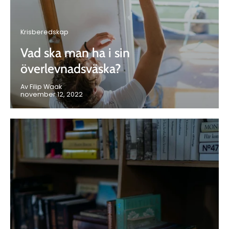
Krisberedskap
Vad ska man ha i sin
överlevnadsväska?
Av Filip Waak
november 12, 2022