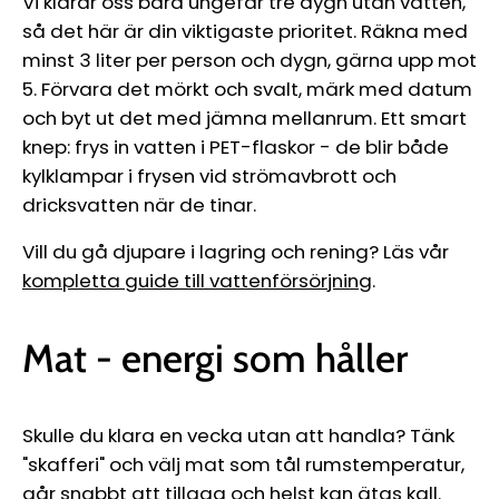
Vi klarar oss bara ungefär tre dygn utan vatten,
så det här är din viktigaste prioritet. Räkna med
minst 3 liter per person och dygn, gärna upp mot
5. Förvara det mörkt och svalt, märk med datum
och byt ut det med jämna mellanrum. Ett smart
knep: frys in vatten i PET-flaskor - de blir både
kylklampar i frysen vid strömavbrott och
dricksvatten när de tinar.
Vill du gå djupare i lagring och rening? Läs vår
kompletta guide till vattenförsörjning
.
Mat - energi som håller
Skulle du klara en vecka utan att handla? Tänk
"skafferi" och välj mat som tål rumstemperatur,
går snabbt att tillaga och helst kan ätas kall.