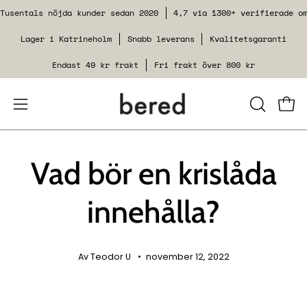
Hoppa
Tusentals nöjda kunder sedan 2020
4,7 via 1300+ verifierade o
till
Lager i Katrineholm
Snabb leverans
Kvalitetsgaranti
innehåll
Endast 49 kr frakt
Fri frakt över 800 kr
Öppna
STÄNG
Se v
SÖKFUNK
navigeringsmenyn
Vad bör en krislåda
innehålla?
Av Teodor U
november 12, 2022