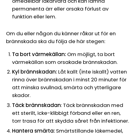
omedelbar läkarvård och kan lämna
permanenta ärr eller orsaka förlust av
funktion eller lem.
Om du eller någon du känner råkar ut för en
brännskada ska du följa de här stegen:
Ta bort värmekällan:
Om möjligt, ta bort
värmekällan som orsakade brännskadan.
Kyl brännskadan:
Låt kallt (inte iskallt) vatten
rinna över brännskadan i minst 20 minuter för
att minska svullnad, smärta och ytterligare
skador.
Täck brännskadan
: Täck brännskadan med
ett sterilt, icke-klibbigt förband eller en ren,
torr trasa för att skydda såret från infektioner.
Hantera smärta:
Smärtstillande läkemedel,