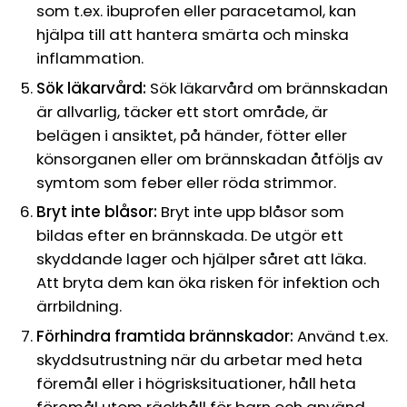
som t.ex. ibuprofen eller paracetamol, kan
hjälpa till att hantera smärta och minska
inflammation.
Sök läkarvård:
Sök läkarvård om brännskadan
är allvarlig, täcker ett stort område, är
belägen i ansiktet, på händer, fötter eller
könsorganen eller om brännskadan åtföljs av
symtom som feber eller röda strimmor.
Bryt inte blåsor:
Bryt inte upp blåsor som
bildas efter en brännskada. De utgör ett
skyddande lager och hjälper såret att läka.
Att bryta dem kan öka risken för infektion och
ärrbildning.
Förhindra framtida brännskador:
Använd t.ex.
skyddsutrustning när du arbetar med heta
föremål eller i högrisksituationer, håll heta
föremål utom räckhåll för barn och använd