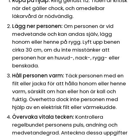
Ropa på hjälp:
Ring genast 112. Tiden är kritisk
när det gäller chock, och omedelbar
läkarvård är nödvändig.
Lägg ner personen:
Om personen är vid
medvetande och kan andas själv, lägg
honom eller henne på rygg. Lyft upp benen
cirka 30 cm, om du inte misstänker att
personen har en huvud-, nack-, rygg- eller
benskada.
Håll personen varm:
Täck personen med en
filt eller jacka för att hålla honom eller henne
varm, särskilt om han eller hon är kall och
fuktig. Överhetta dock inte personen med
hjälp av en elektrisk filt eller värmekudde.
Övervaka vitala tecken:
Kontrollera
regelbundet personens puls, andning och
medvetandegrad. Anteckna dessa uppgifter