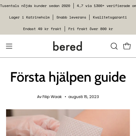
Hoppa
Tusentals nöjda kunder sedan 2020
4,7 via 1300+ verifierade o
till
Lager i Katrineholm
Snabb leverans
Kvalitetsgaranti
innehåll
Endast 49 kr frakt
Fri frakt över 800 kr
Öppna
STÄNG
Se v
SÖKFUNK
navigeringsmenyn
Första hjälpen guide
Av Filip Waak
augusti 15, 2023