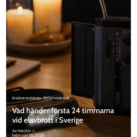
Krisberedskap
Strömavbrott
Vad händer första 24 timmarna
vid elavbrott i Sverige
Av Hector J
februari 13, 2026