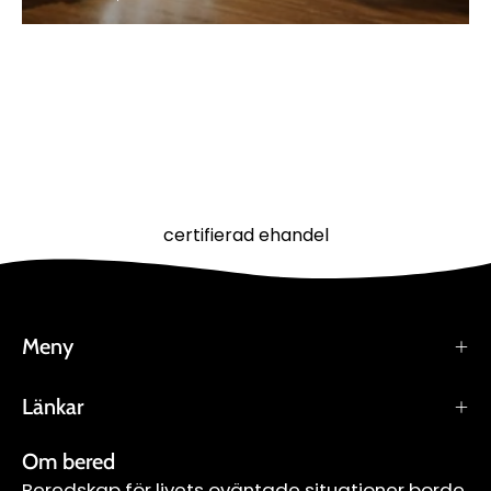
certifierad ehandel
Meny
Länkar
Om bered
Beredskap för livets oväntade situationer borde