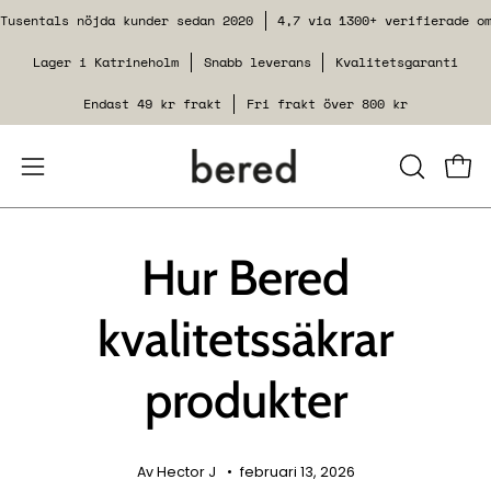
Hoppa
Tusentals nöjda kunder sedan 2020
4,7 via 1300+ verifierade o
till
Lager i Katrineholm
Snabb leverans
Kvalitetsgaranti
innehåll
Endast 49 kr frakt
Fri frakt över 800 kr
Öppna
STÄNG
Se v
SÖKFUNK
navigeringsmenyn
Hur Bered
kvalitetssäkrar
produkter
Av Hector J
februari 13, 2026