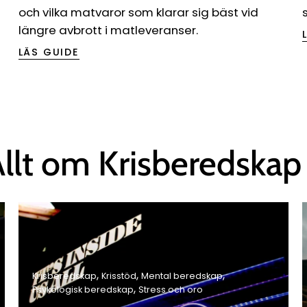
Ÿ
och vilka matvaror som klarar sig bäst vid
längre avbrott i matleveranser.
LÄS GUIDE
Allt om Krisberedsk
Krisberedskap
Krisstöd
Mental beredskap
Psykologisk beredskap
Stress och oro