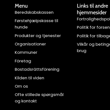
Menu
Links til andre
hjemmesider
Beredskabskassen
Fortrolighedspol
Førstehjælpskasse til
hunde
Politik for forse
Produkter og tjenester
Politik for tilba
Organisationer
Vilkår og beting
brug
Kommuner
Företag
Bostadsrättsförening
Kilden til viden
Om os
Ofte stillede spørgsmål
og kontakt