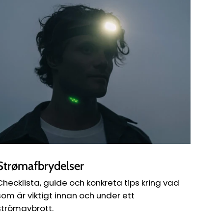
Strømafbrydelser
Checklista, guide och konkreta tips kring vad
som är viktigt innan och under ett
strömavbrott.