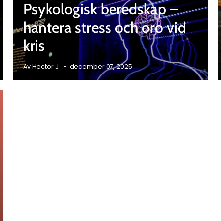
Psykologisk beredskap –
hantera stress och oro vid
kris
Av Hector J
december 07, 2025