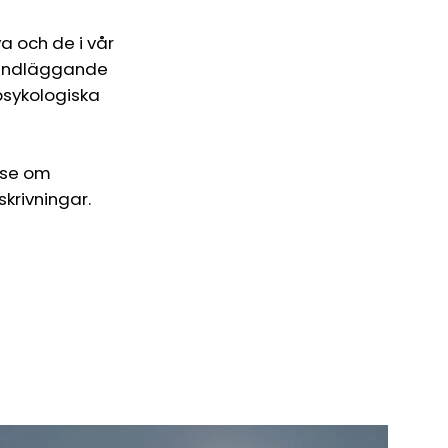
a och de i vår
grundläggande
psykologiska
lse om
krivningar.