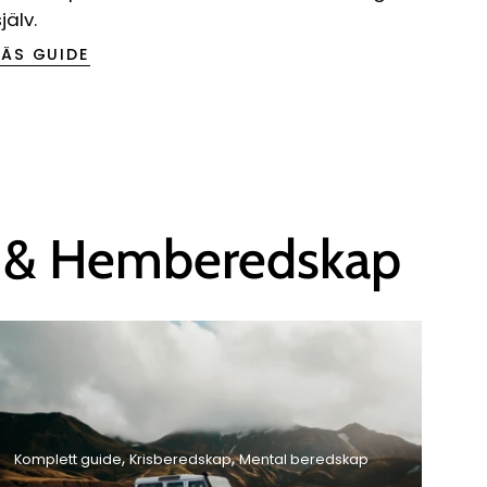
själv.
LÄS GUIDE
ap & Hemberedskap
Komplett guide
Krisberedskap
Mental beredskap