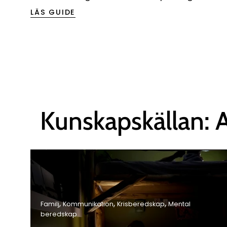
LÄS GUIDE
Kunskapskällan: 
Familj
Kommunikation
Krisberedskap
Mental
beredskap