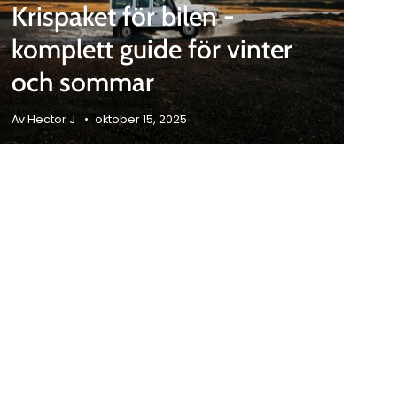
Krispaket för bilen -
komplett guide för vinter
och sommar
Av Hector J
oktober 15, 2025