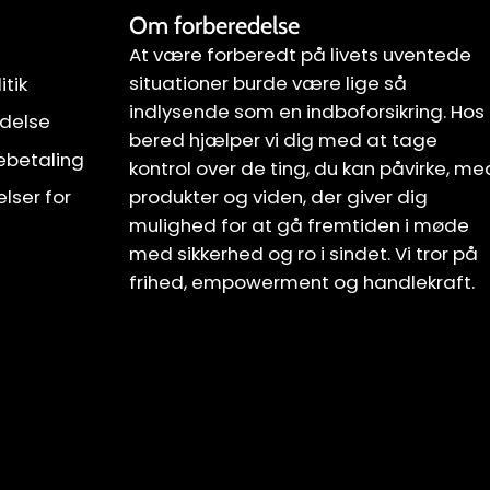
Om forberedelse
At være forberedt på livets uventede
situationer burde være lige så
itik
indlysende som en indboforsikring. Hos
ndelse
bered hjælper vi dig med at tage
gebetaling
kontrol over de ting, du kan påvirke, me
produkter og viden, der giver dig
elser for
mulighed for at gå fremtiden i møde
med sikkerhed og ro i sindet. Vi tror på
frihed, empowerment og handlekraft.