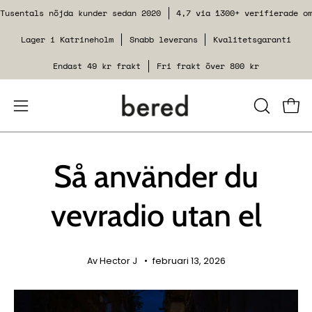
Spring
Tusentals nöjda kunder sedan 2020
4,7 via 1300+ verifierade o
til
Lager i Katrineholm
Snabb leverans
Kvalitetsgaranti
indhold
Endast 49 kr frakt
Fri frakt över 800 kr
Åbn
LUK
Se i
SØGEFUN
navigationsmenuen
Så använder du
vevradio utan el
Av Hector J
februari 13, 2026