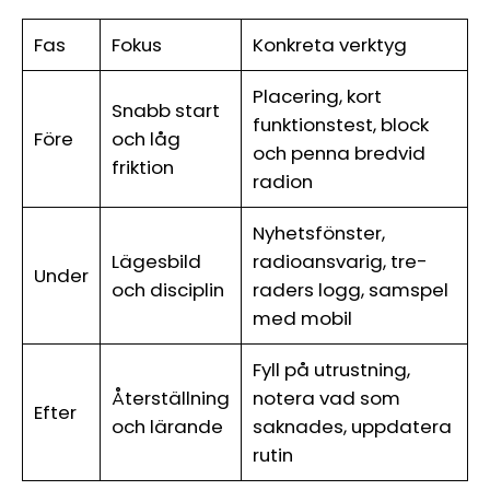
Ÿ
Fas
Fokus
Konkreta verktyg
Placering, kort
Snabb start
funktionstest, block
Före
och låg
och penna bredvid
friktion
radion
Nyhetsfönster,
Lägesbild
radioansvarig, tre-
Under
och disciplin
raders logg, samspel
med mobil
Fyll på utrustning,
Återställning
notera vad som
Efter
och lärande
saknades, uppdatera
rutin