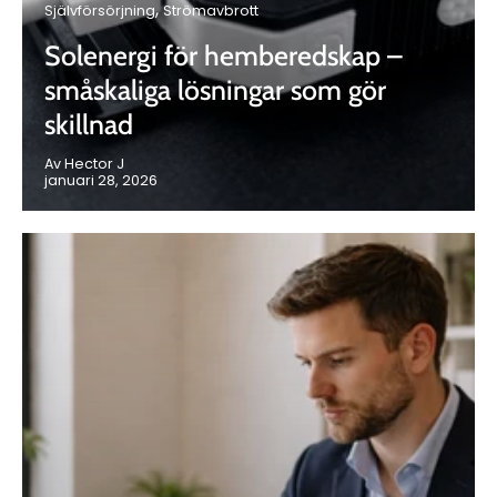
Självförsörjning
Strömavbrott
Solenergi för hemberedskap –
småskaliga lösningar som gör
skillnad
Av Hector J
januari 28, 2026