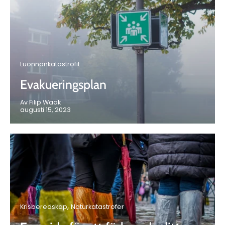
Luonnonkatastrofit
Evakueringsplan
Av Filip Waak
augusti 15, 2023
Krisberedskap
Naturkatastrofer