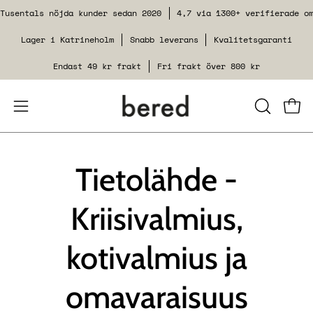
Siirry
Tusentals nöjda kunder sedan 2020
4,7 via 1300+ verifierade o
sisältöön
Lager i Katrineholm
Snabb leverans
Kvalitetsgaranti
Endast 49 kr frakt
Fri frakt över 800 kr
Avaa
SULJE
Kats
HAKUTOI
navigointivalikko
Tietolähde -
Kriisivalmius,
kotivalmius ja
omavaraisuus