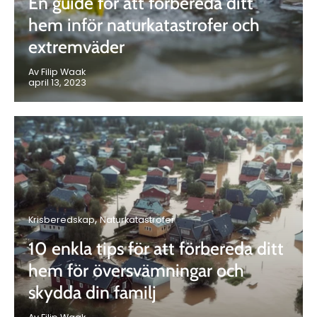
En guide för att förbereda ditt
hem inför naturkatastrofer och
extremväder
Av Filip Waak
april 13, 2023
Krisberedskap
Naturkatastrofer
10 enkla tips för att förbereda ditt
hem för översvämningar och
skydda din familj