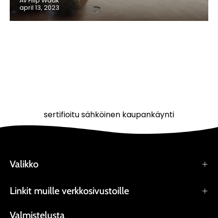
Av Filip Waak
april 13, 2023
sertifioitu sähköinen kaupankäynti
Valikko
Linkit muille verkkosivustoille
Valmistelusta