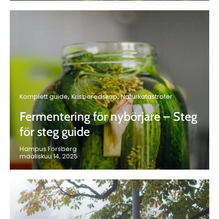
Ÿ
Komplett guide
Krisberedskap
Naturkatastrofer
Fermentering för nybörjare – Steg
för steg guide
Hampus Forsberg
maaliskuu 14, 2025