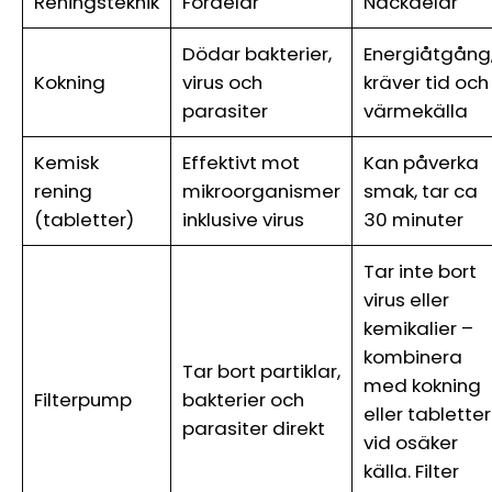
Reningsteknik
Fördelar
Nackdelar
Dödar bakterier,
Energiåtgång
Kokning
virus och
kräver tid och
parasiter
värmekälla
Kemisk
Effektivt mot
Kan påverka
rening
mikroorganismer
smak, tar ca
(tabletter)
inklusive virus
30 minuter
Tar inte bort
virus eller
kemikalier –
kombinera
Tar bort partiklar,
med kokning
Filterpump
bakterier och
eller tabletter
parasiter direkt
vid osäker
källa. Filter