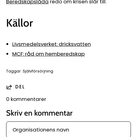
Beredskapslåda
redo om krisen slår till.
Källor
Livsmedelsverket: dricksvatten
MCF: råd om hemberedskap
Taggar:
Självförsörjning
DEL
0 kommentarer
Skriv en kommentar
Organisationens
navn