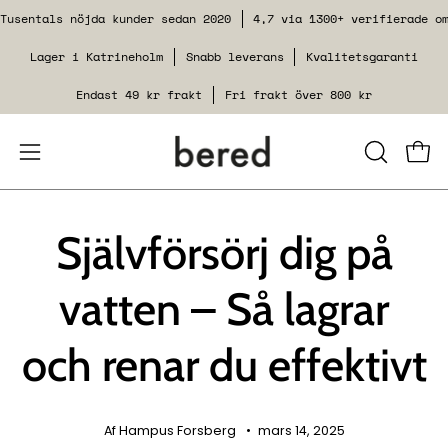
Spring
Tusentals nöjda kunder sedan 2020
4,7 via 1300+ verifierade o
til
Lager i Katrineholm
Snabb leverans
Kvalitetsgaranti
indhold
Endast 49 kr frakt
Fri frakt över 800 kr
Åbn
LUK
Se i
SØGEFUN
navigationsmenuen
Självförsörj dig på
vatten – Så lagrar
och renar du effektivt
Af Hampus Forsberg
mars 14, 2025