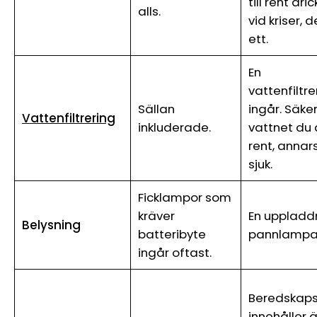
till rent dr
alls.
vid kriser, d
ett.
En
vattenfiltr
Sällan
ingår. Säker
Vattenfiltrering
inkluderade.
vattnet du 
rent, annars
sjuk.
Ficklampor som
kräver
En uppladd
Belysning
batteribyte
pannlampa 
ingår oftast.
Beredskap
innehåller 