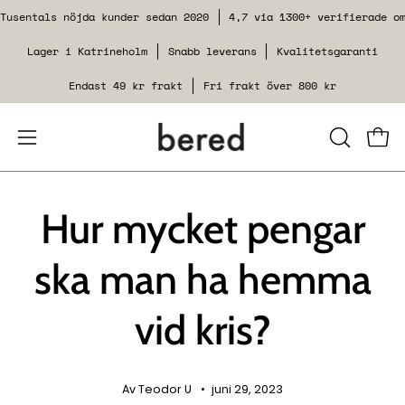
Spring
Tusentals nöjda kunder sedan 2020
4,7 via 1300+ verifierade o
til
Lager i Katrineholm
Snabb leverans
Kvalitetsgaranti
indhold
Endast 49 kr frakt
Fri frakt över 800 kr
Åbn
LUK
Se i
SØGEFUN
navigationsmenuen
Hur mycket pengar
ska man ha hemma
vid kris?
Av Teodor U
juni 29, 2023