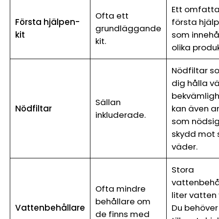
Ett omfatt
Ofta ett
Första hjälpen-
första hjäl
grundläggande
kit
som innehål
kit.
olika produk
Nödfiltar s
dig hålla 
bekvämligh
Sällan
Nödfiltar
kan även 
inkluderade.
som nödsign
skydd mot 
väder.
Stora
vattenbehål
Ofta mindre
liter vatten
behållare om
Vattenbehållare
Du behöver 
de finns med