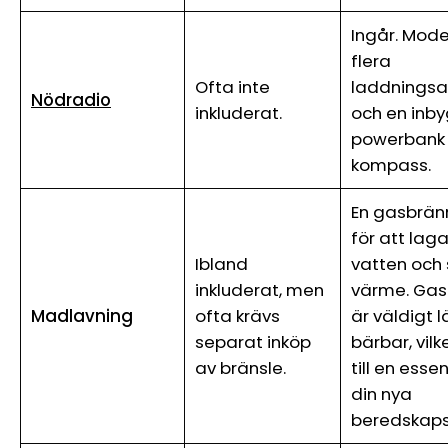
Ingår. Mode
flera
Ofta inte
laddningsal
Nödradio
inkluderat.
och en inb
powerbank
kompass.
En gasbrän
för att lag
Ibland
vatten och
inkluderat, men
värme. Gas
Madlavning
ofta krävs
är väldigt l
separat inköp
bärbar, vil
av bränsle.
till en essen
din nya
beredskaps