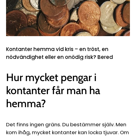
Kontanter hemma vid kris – en tröst, en
nödvändighet eller en onödig risk? Bered
svarar på era frågor om pengar och
krisberedskap.
Hur mycket pengar i
kontanter får man ha
hemma?
Det finns ingen gräns. Du bestämmer själv. Men
kom ihåg, mycket kontanter kan locka tjuvar. Om