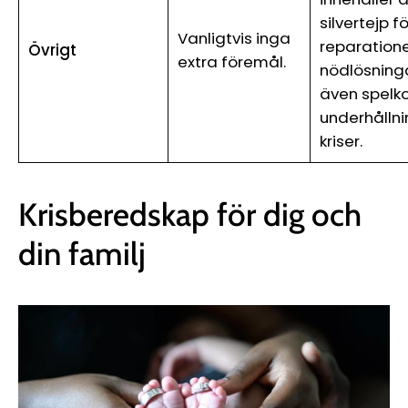
silvertejp fö
Vanligtvis inga
reparation
Övrigt
extra föremål.
nödlösninga
även spelko
underhålln
kriser.
Krisberedskap för dig och
din familj