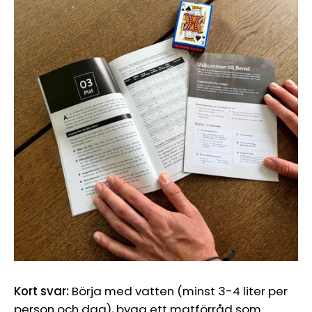
Kort svar:
Börja med vatten (minst 3-4 liter per
person och dag), bygg ett matförråd som