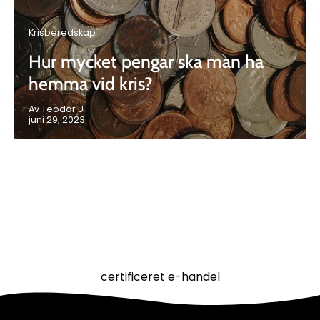
Krisberedskap
Hur mycket pengar ska man ha
hemma vid kris?
Av Teodor U
juni 29, 2023
certificeret e-handel