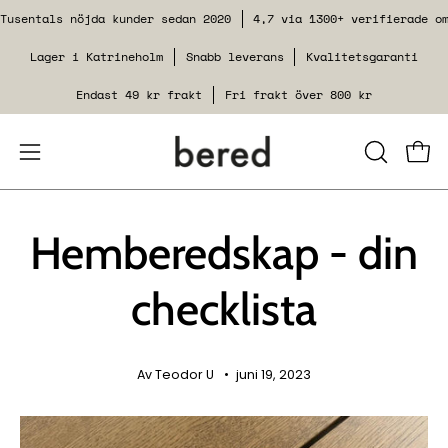
Spring
Tusentals nöjda kunder sedan 2020
4,7 via 1300+ verifierade o
til
Lager i Katrineholm
Snabb leverans
Kvalitetsgaranti
indhold
Endast 49 kr frakt
Fri frakt över 800 kr
Åbn
LUK
Se i
SØGEFUN
navigationsmenuen
Hemberedskap - din
checklista
Av Teodor U
juni 19, 2023