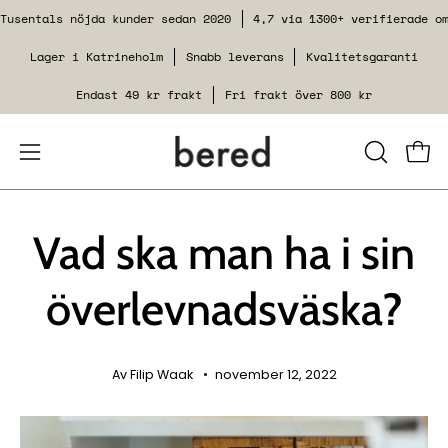
Spring
Tusentals nöjda kunder sedan 2020
4,7 via 1300+ verifierade o
til
Lager i Katrineholm
Snabb leverans
Kvalitetsgaranti
indhold
Endast 49 kr frakt
Fri frakt över 800 kr
Åbn
LUK
Se i
SØGEFUN
navigationsmenuen
Vad ska man ha i sin
överlevnadsväska?
Av Filip Waak
november 12, 2022