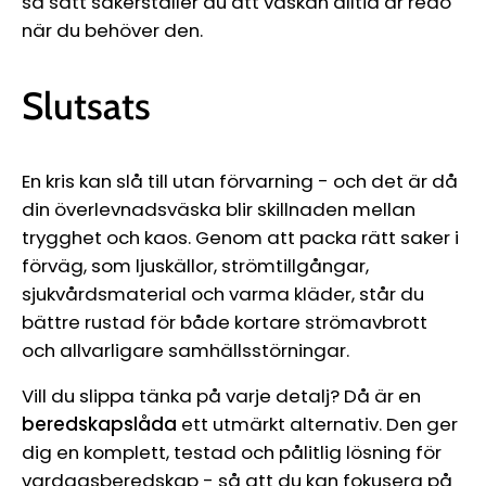
så sätt säkerställer du att väskan alltid är redo
när du behöver den.
Slutsats
En kris kan slå till utan förvarning - och det är då
din överlevnadsväska blir skillnaden mellan
trygghet och kaos. Genom att packa rätt saker i
förväg, som ljuskällor, strömtillgångar,
sjukvårdsmaterial och varma kläder, står du
bättre rustad för både kortare strömavbrott
och allvarligare samhällsstörningar.
Vill du slippa tänka på varje detalj? Då är en
beredskapslåda
ett utmärkt alternativ. Den ger
dig en komplett, testad och pålitlig lösning för
vardagsberedskap - så att du kan fokusera på