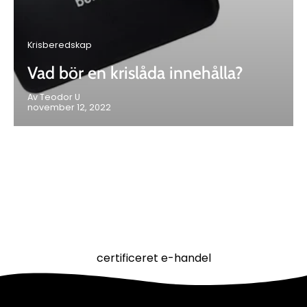
Krisberedskap
Vad bör en krislåda innehålla?
Av Teodor U
november 12, 2022
certificeret e-handel