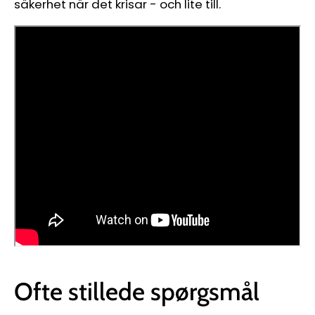
säkerhet när det krisar
-
och lite till.
Ofte stillede spørgsmål