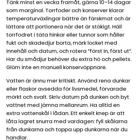
Tänk minst en vecka framåt, gärna 10–14 dagar
som marginal. Torrfoder och konserver klarar
temperaturväxlingar bättre än färskmat och är
lättare att portionera när det är stökigt. Häll
torrfodret i täta hinkar eller tunnor som håller
fukt och skadedjur borta, märk locket med
innehåll och datum, och rotera ”först in, först ut”.
Har du smådjur behöver du extra hö och pellets.
Glöm inte en manuell konservöppnare.
Vatten är ännu mer kritiskt. Använd rena dunkar
eller flaskor avsedda för livsmedel, förvarade
mörkt och svalt. Skriv datum på dunken och byt
vattnet med jämna mellanrum. Ha alltid en
extra vattenskål i lådan. Ett enkelt knep är att
låta lagret snurra med vardagen: fyll skålarna
från dunkarna och toppa upp dunkarna när du
handlar.