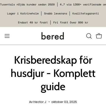
Hoppa
Tusentals nöjda kunder sedan 2020
4,7 via 1300+ verifierade o
till
Lager i Katrineholm
Snabb leverans
Kvalitetsgaranti
innehåll
Endast 49 kr frakt
Fri frakt över 800 kr
Öppna
STÄNG
Se v
SÖKFUNK
navigeringsmenyn
Krisberedskap för
husdjur - Komplett
guide
Av Hector J
oktober 03, 2025