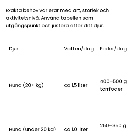
Exakta behov varierar med art, storlek och
aktivitetsnivå. Använd tabellen som
utgångspunkt och justera efter ditt djur.
Djur
Vatten/dag
Foder/dag
400–500 g
Hund (20+ kg)
ca 1,5 liter
torrfoder
250–350 g
Hund (under 20 kg)
ca 1,0 liter