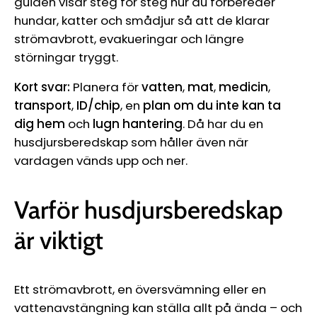
guiden visar steg för steg hur du förbereder
hundar, katter och smådjur så att de klarar
strömavbrott, evakueringar och längre
störningar tryggt.
Kort svar:
Planera för
vatten
,
mat
,
medicin
,
transport
,
ID/chip
, en
plan om du inte kan ta
dig hem
och
lugn hantering
. Då har du en
husdjursberedskap som håller även när
vardagen vänds upp och ner.
Varför husdjursberedskap
är viktigt
Ett strömavbrott, en översvämning eller en
vattenavstängning kan ställa allt på ända – och