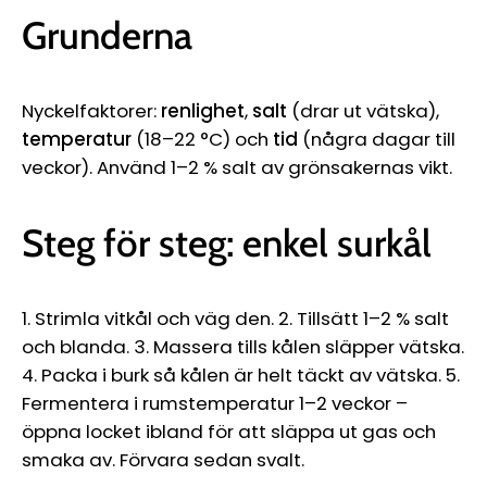
Grunderna
Nyckelfaktorer:
renlighet
,
salt
(drar ut vätska),
temperatur
(18–22 °C) och
tid
(några dagar till
veckor). Använd 1–2 % salt av grönsakernas vikt.
Steg för steg: enkel surkål
1. Strimla vitkål och väg den. 2. Tillsätt 1–2 % salt
och blanda. 3. Massera tills kålen släpper vätska.
4. Packa i burk så kålen är helt täckt av vätska. 5.
Fermentera i rumstemperatur 1–2 veckor –
öppna locket ibland för att släppa ut gas och
smaka av. Förvara sedan svalt.