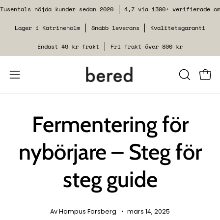
Hoppa
Tusentals nöjda kunder sedan 2020
4,7 via 1300+ verifierade o
till
Lager i Katrineholm
Snabb leverans
Kvalitetsgaranti
innehåll
Endast 49 kr frakt
Fri frakt över 800 kr
Öppna
STÄNG
Se v
SÖKFUNK
navigeringsmenyn
Fermentering för
nybörjare – Steg för
steg guide
Av Hampus Forsberg
mars 14, 2025