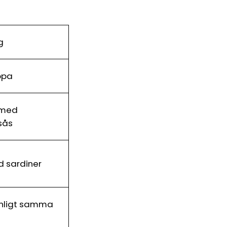
g
ppa
 med
sås
d sardiner
 enligt samma