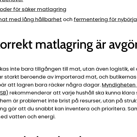
oder för säker matlagring
at med lång hållbarhet
och
fermentering för nybörja
korrekt matlagring är avg
kas inte bara tillgången till mat, utan även logistik, el
 är starkt beroende av importerad mat, och butikernas "
bär att lagren bara räcker några dagar.
Myndigheten fö
MSB)
rekommenderar att varje hushåll ska kunna klara s
em är problemet inte brist på resurser, utan på struk
ing gör att du snabbt kan inventera och prioritera. S
d vatten och energi.