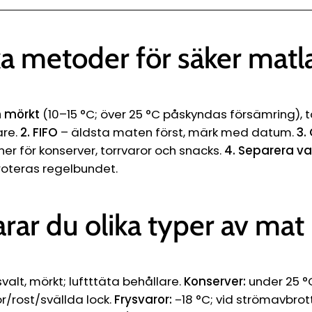
ka metoder för säker matl
ch mörkt
(10–15 °C; över 25 °C påskyndas försämring), to
are.
2. FIFO
– äldsta maten först, märk med datum.
3.
r för konserver, torrvaror och snacks.
4. Separera v
oteras regelbundet.
arar du olika typer av mat
 svalt, mörkt; luftttäta behållare.
Konserver:
under 25 °C
or/rost/svällda lock.
Frysvaror:
−18 °C; vid strömavbrott