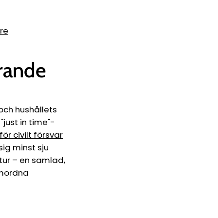
re
örande
 och hushållets
just in time"-
r civilt försvar
ig minst sju
tur – en samlad,
amordna