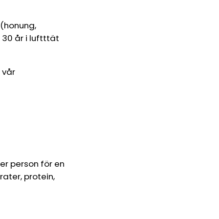
 (honung,
30 år i luftttät
 vår
er person för en
ater, protein,