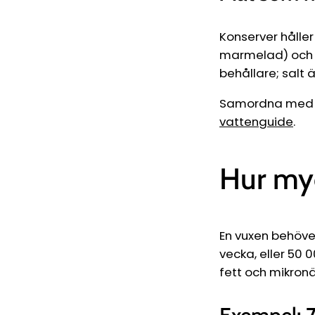
Konserver hålle
marmelad) och tor
behållare; salt 
Samordna med va
vattenguide
.
Hur my
En vuxen behöver
vecka, eller 50 
fett och mikronä