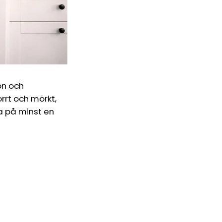
on och
orrt och mörkt,
ta på minst en