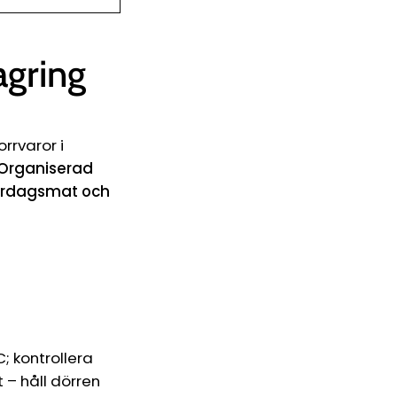
agring
rrvaror i
 Organiserad
ardagsmat och
; kontrollera
 – håll dörren