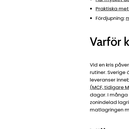
Praktiska met
Fördjupning:
m
Varför 
Vid en kris påver
rutiner. Sverige
leveranser inne
(MCF, tidigare 
dagar. I många h
zonindelad lagr
matlagringen me