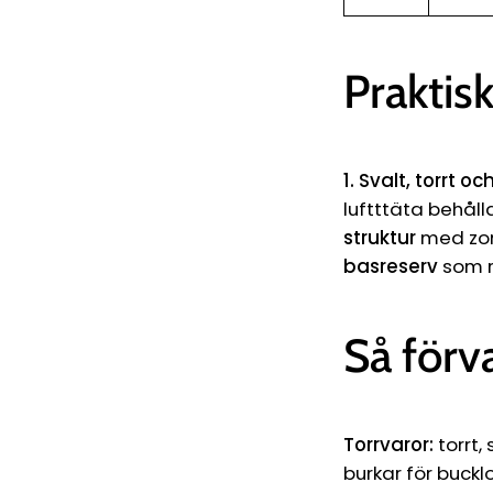
Praktis
1. Svalt, torrt o
luftttäta behåll
struktur
med zone
basreserv
som r
Så förv
Torrvaror:
torrt,
burkar för buckl