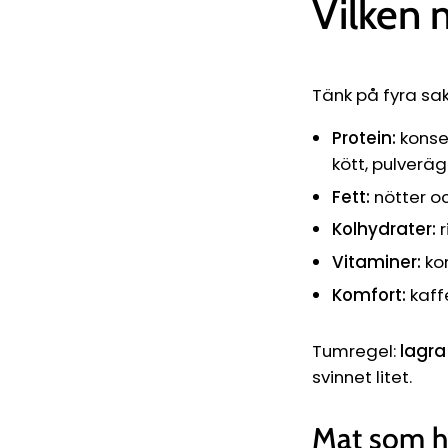
Vilken 
Tänk på fyra sake
Protein:
konser
kött, pulveräg
Fett:
nötter oc
Kolhydrater:
r
Vitaminer:
kon
Komfort:
kaffe
Tumregel:
lagra
svinnet litet.
Mat som hå