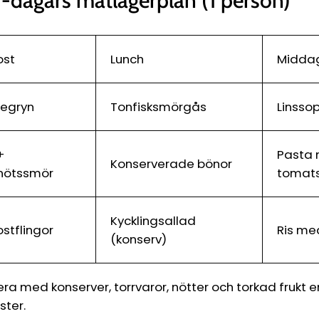
-dagars matlagerplan (1 person)
ost
Lunch
Midda
regryn
Tonfisksmörgås
Linsso
+
Pasta
Konserverade bönor
nötssmör
tomat
Kycklingsallad
ostflingor
Ris me
(konserv)
era med konserver, torrvaror, nötter och torkad frukt
ter.