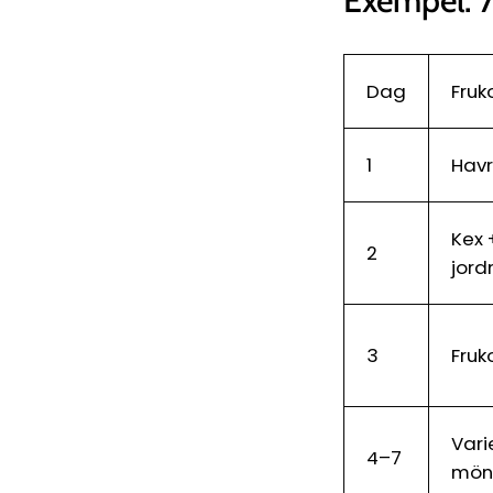
Exempel: 7
Dag
Fruk
1
Hav
Kex 
2
jord
3
Fruk
Vari
4–7
möns