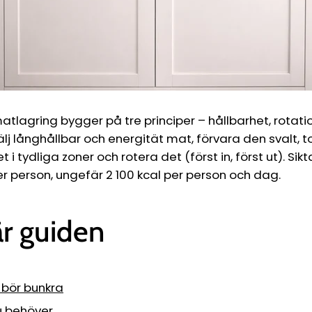
atlagring bygger på tre principer – hållbarhet, rotati
Välj långhållbar och energität mat, förvara den svalt, t
 i tydliga zoner och rotera det (först in, först ut). Sik
r person, ungefär 2 100 kcal per person och dag.
är guiden
 bör bunkra
u behöver