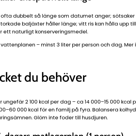
r ofta dubbelt så länge som datumet anger; sötsaker
kade baljäxter håller länge; vitt ris kan hålla upp till 
är ett naturligt konserveringsmedel.
ttenplanen – minst 3 liter per person och dag. Mer i
cket du behöver
 ungefär 2 100 kcal per dag – ca 14 000–15 000 kcal p
000–60 000 kcal för en familj på fyra. Balansera kolhydr
ringsämnen. Glöm inte foder till husdjuren.