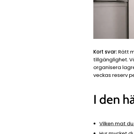
Kort svar:
Rätt m
tillgänglighet. 
organisera lagret
veckas reserv pe
I den h
Vilken mat du
Hur mycket d