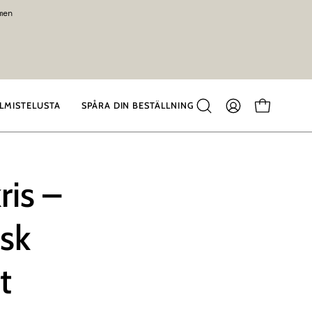
men
LMISTELUSTA
SPÅRA DIN BESTÄLLNING
Sulje
TILINI
KATSO OS
hakutoiminto
ris –
isk
t