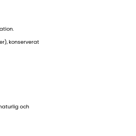
ation.
ner), konserverat
naturlig och