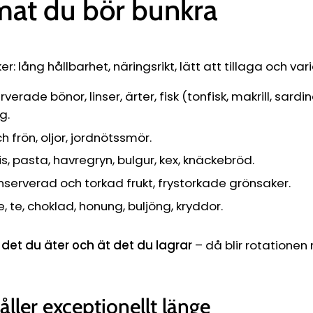
Ÿ
mat du bör bunkra
r: lång hållbarhet, näringsrikt, lätt att tillaga och vari
verade bönor, linser, ärter, fisk (tonfisk, makrill, sardi
g.
h frön, oljor, jordnötssmör.
is, pasta, havregryn, bulgur, kex, knäckebröd.
serverad och torkad frukt, frystorkade grönsaker.
, te, choklad, honung, buljöng, kryddor.
 det du äter och ät det du lagrar
– då blir rotationen 
ller exceptionellt länge