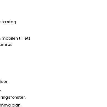
rsta steg
mobilen till ett
sämras.
ser.
.
ringsfönster.
samma plan.