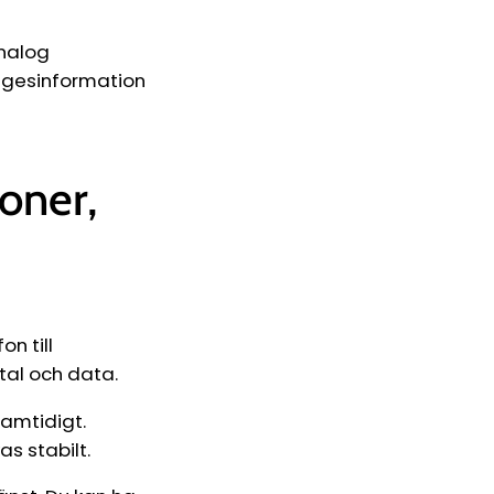
analog
lägesinformation
oner,
n till
tal och data.
samtidigt.
s stabilt.