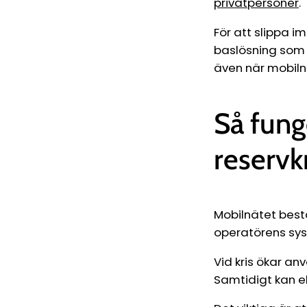
privatpersoner
.
För att slippa i
baslösning som 
även när mobilnä
Så fung
reservk
Mobilnätet bestå
operatörens sys
Vid kris ökar an
Samtidigt kan el