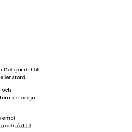
 Det gör det till
ller störd.
r och
tera störningar.
a emot
ap
och
råd till