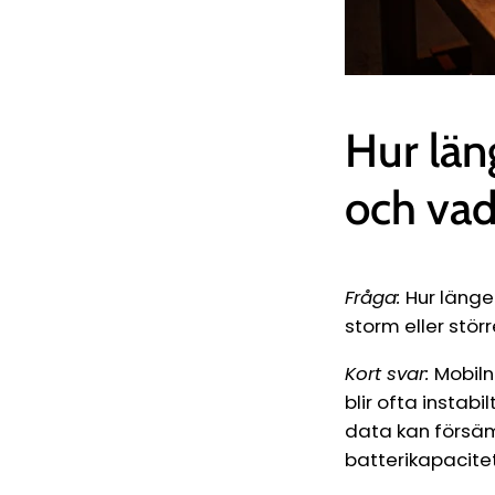
Hur län
och vad
Fråga:
Hur länge 
storm eller stör
Kort svar:
Mobiln
blir ofta instab
data kan försämr
batterikapacitet 