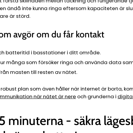
tt förstå skillnaden mellan täckning och fungerande tj
men ändå inte kunna ringa eftersom kapaciteten är slut
are är störd.
som avgör om du får kontakt
h batteritid i basstationer i ditt område.
 hur många som försöker ringa och använda data samt
rån masten till resten av nätet.
 robust plan som även håller när internet är borta, k
mmunikation när nätet är nere
och grunderna i
digit
15 minuterna - säkra läges