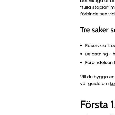
Det viktiga är a
“fulla staplar” 
förbindelsen vid
Tre saker 
Reservkraft oc
Belastning -
Förbindelsen f
Vill du bygga en
vår guide om
ko
Första 