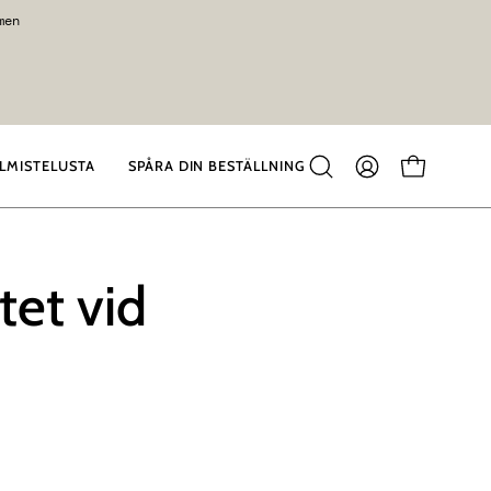
men
LMISTELUSTA
SPÅRA DIN BESTÄLLNING
Sulje
TILINI
KATSO OS
hakutoiminto
tet vid