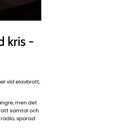
 kris -
el vid elavbrott,
längre, men det
d att samtal och
 radio, sparad