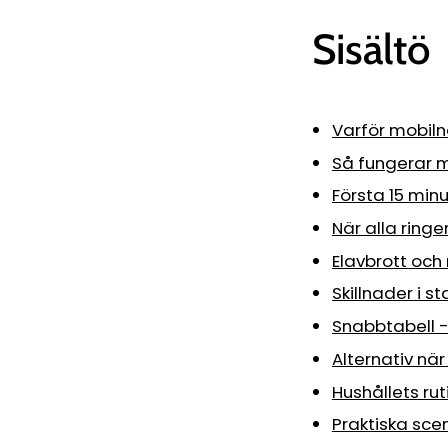
Sisältö
Varför mobilnä
Så fungerar m
Första 15 min
När alla ring
Elavbrott och
Skillnader i s
Snabbtabell -
Alternativ när
Hushållets rut
Praktiska sce