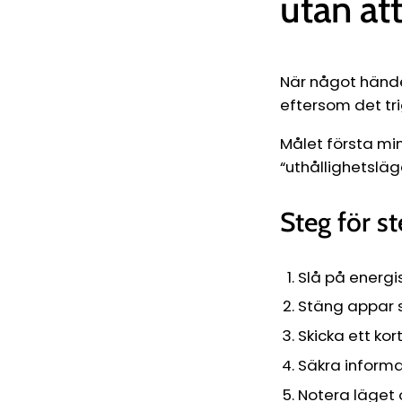
utan at
När något händer
eftersom det tri
Målet första min
“uthållighetslä
Steg för st
Slå på energi
Stäng appar 
Skicka ett kor
Säkra informa
Notera läget 