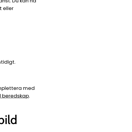
änst. Du kan ha
 eller
idigt.
omplettera med
al beredskap
.
bild