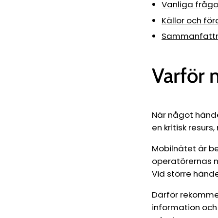
Vanliga frågo
Källor och fö
Sammanfattni
Varför m
När något händer
en kritisk resur
Mobilnätet är b
operatörernas n
Vid större hände
Därför rekommen
information och