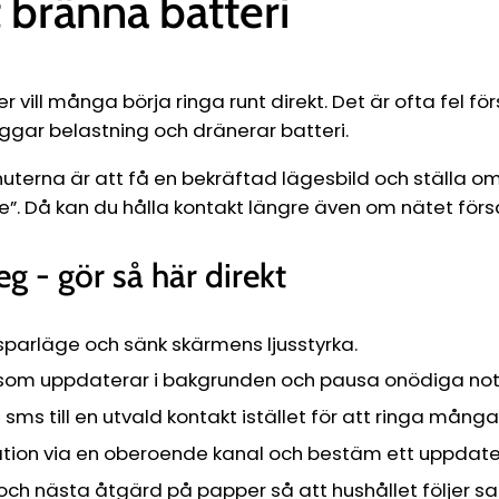
t bränna batteri
 vill många börja ringa runt direkt. Det är ofta fel fö
ggar belastning och dränerar batteri.
uterna är att få en bekräftad lägesbild och ställa om 
ge”. Då kan du hålla kontakt längre även om nätet för
eg - gör så här direkt
sparläge och sänk skärmens ljusstyrka.
som uppdaterar i bakgrunden och pausa onödiga noti
t sms till en utvald kontakt istället för att ringa många
tion via en oberoende kanal och bestäm ett uppdate
och nästa åtgärd på papper så att hushållet följer 