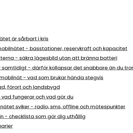
tet är sårbart i kris
obilnätet - basstationer, reservkraft och kapacitet
uterna - säkra lägesbild utan att bränna batteri
er samtidigt - därför kollapsar det snabbare än du tro
 mobilnät - vad som brukar hända stegvis
tad, förort och landsbygd
 vad fungerar och vad gör du
 nätet sviker - radio, sms, offline och mötespunkter
in - checklista som gör dig uthållig
narier