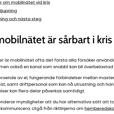
Ÿ
r om mobilnätet vid kris
rdjupning
ng och nästa steg
obilnätet är sårbart i kris
 är mobilnätet ofta det första alla försöker använda.
s, men också en kanal som snabbt kan bli överbelastad e
eroende av el, fungerande förbindelser mellan maste
ät, samt driftpersonal som kan nå utrustning och han
lser kan flera delar påverkas samtidigt.
derar myndigheter att du har alternativa sätt att t
 kommunicera. Utgå från riktlinjerna om
hemberedsk