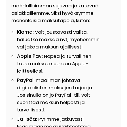
mahdollisimman sujuvaa ja kätevää
asiakkaillemme. Siksi hyväksymme
monenlaisia maksutapoja, kuten:
Klarna:
Voit joustavasti valita,
haluatko maksaa nyt, myöhemmin
vai jakaa maksun ajallisesti.
Apple Pay:
Nopea ja turvallinen
tapa maksaa suoraan Apple-
laitteellasi.
PayPal:
maailman johtava
digitaalisten maksujen tarjoaja.
Jos sinulla on jo PayPal-tili, voit
suorittaa maksun helposti ja
turvallisesti.
Ja lisää:
Pyrimme jatkuvasti
lisäämään maksuvaihtoehtoja,