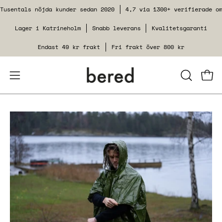
Siirry
Tusentals nöjda kunder sedan 2020
4,7 via 1300+ verifierade o
sisältöön
Lager i Katrineholm
Snabb leverans
Kvalitetsgaranti
Endast 49 kr frakt
Fri frakt över 800 kr
Avaa
SULJE
Kats
HAKUTOI
navigointivalikko
Avaa
kuvagalleria