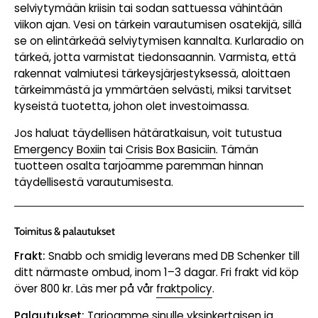
selviytymään kriisin tai sodan sattuessa vähintään
viikon ajan. Vesi on tärkein varautumisen osatekijä, sillä
se on elintärkeää selviytymisen kannalta. Kurlaradio on
tärkeä, jotta varmistat tiedonsaannin. Varmista, että
rakennat valmiutesi tärkeysjärjestyksessä, aloittaen
tärkeimmästä ja ymmärtäen selvästi, miksi tarvitset
kyseistä tuotetta, johon olet investoimassa.
Jos haluat täydellisen hätäratkaisun, voit tutustua
Emergency Boxiin
tai
Crisis Box Basiciin
. Tämän
tuotteen osalta tarjoamme paremman hinnan
täydellisestä varautumisesta.
Toimitus & palautukset
Frakt:
Snabb och smidig leverans med DB Schenker till
ditt närmaste ombud, inom 1–3 dagar. Fri frakt vid köp
över 800 kr. Läs mer på vår
fraktpolicy
.
Palautukset:
Tarjoamme sinulle yksinkertaisen ja